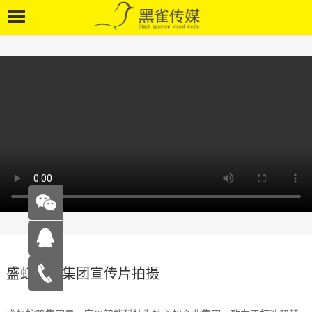
盛虹控股集团宣传片拍摄
在线咨
询
15262683263