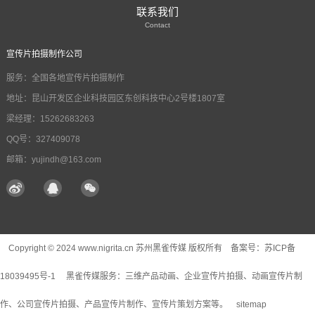
联系我们
Contact
宣传片拍摄制作公司
服务：全国各地宣传片拍摄制作
地址：昆山开发区企业科技园区东创科技中心2号楼1807室
梁经理：15262683263
QQ号：327409078
邮箱：yujindh@163.com
Copyright © 2024 www.nigrita.cn 苏州黑雀传媒 版权所有 备案号：
苏ICP备
18039495号-1
黑雀传媒服务：
三维产品动画
、企业宣传片拍摄、动画宣传片制
作、公司宣传片拍摄、产品宣传片制作、宣传片策划方案等。
sitemap