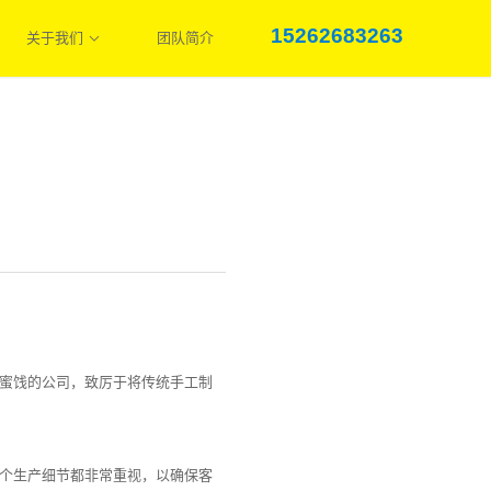
15262683263
关于我们
团队简介
蜜饯的公司，致厉于将传统手工制
个生产细节都非常重视，以确保客