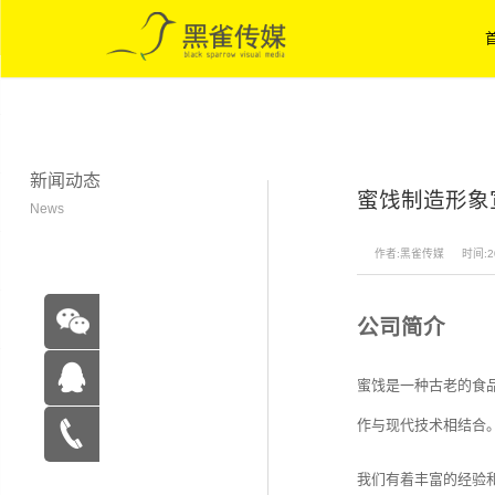
新闻动态
蜜饯制造形象
News
作者:黑雀传媒
时间:20
公司简介
蜜饯是一种古老的食
作与现代技术相结合
在线咨
我们有着丰富的经验
询
15262683263