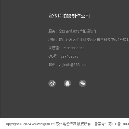
宣传片拍摄制作公司
服务：全国各地宣传片拍摄制作
地址：昆山开发区企业科技园区东创科技中心2号楼18
梁经理：15262683263
QQ号：327409078
邮箱：yujindh@163.com
Copyright © 2024 www.nigrita.cn 苏州黑雀传媒 版权所有 备案号：
苏ICP备1803