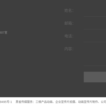
姓名：
邮箱：
07室
电话：
内容：
9495号-1
黑雀传媒服务：
三维产品动画
、企业宣传片拍摄、动画宣传片制作、公