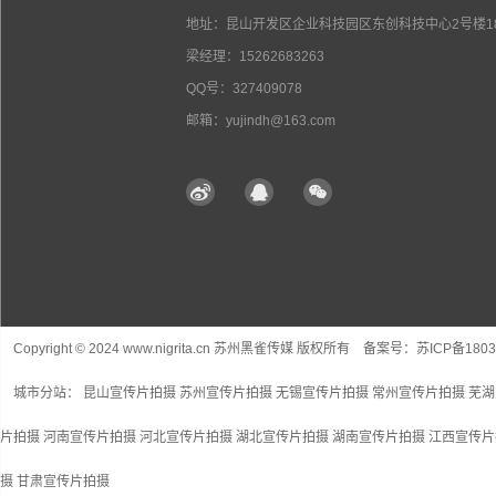
地址：昆山开发区企业科技园区东创科技中心2号楼18
梁经理：15262683263
QQ号：327409078
邮箱：yujindh@163.com
Copyright © 2024 www.nigrita.cn 苏州黑雀传媒 版权所有 备案号：
苏ICP备1803
城市分站：
昆山宣传片拍摄
苏州宣传片拍摄
无锡宣传片拍摄
常州宣传片拍摄
芜湖
片拍摄
河南宣传片拍摄
河北宣传片拍摄
湖北宣传片拍摄
湖南宣传片拍摄
江西宣传片
摄
甘肃宣传片拍摄