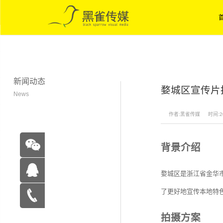
新闻动态
婺城区宣传片
News
作者:黑雀传媒
时间:20
背景介绍
婺城区是浙江省金华市
了更好地宣传本地特
在线咨
拍摄方案
询
15262683263