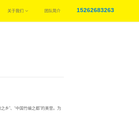
15262683263
关于我们
团队简介
乡”、“中国竹编之都”的美誉。为