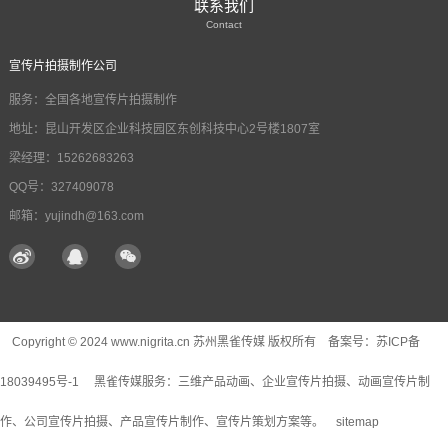
联系我们
Contact
宣传片拍摄制作公司
服务：全国各地宣传片拍摄制作
地址：昆山开发区企业科技园区东创科技中心2号楼1807室
梁经理：15262683263
QQ号：327409078
邮箱：yujindh@163.com
Copyright © 2024 www.nigrita.cn 苏州黑雀传媒 版权所有 备案号：
苏ICP备
18039495号-1
黑雀传媒服务：
三维产品动画
、企业宣传片拍摄、动画宣传片制
作、公司宣传片拍摄、产品宣传片制作、宣传片策划方案等。
sitemap