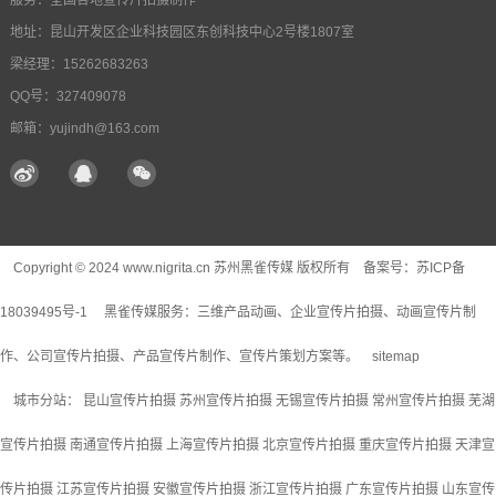
服务：全国各地宣传片拍摄制作
地址：昆山开发区企业科技园区东创科技中心2号楼1807室
梁经理：15262683263
QQ号：327409078
邮箱：yujindh@163.com
Copyright © 2024 www.nigrita.cn 苏州黑雀传媒 版权所有 备案号：
苏ICP备
18039495号-1
黑雀传媒服务：
三维产品动画
、企业宣传片拍摄、动画宣传片制
作、公司宣传片拍摄、产品宣传片制作、宣传片策划方案等。
sitemap
城市分站：
昆山宣传片拍摄
苏州宣传片拍摄
无锡宣传片拍摄
常州宣传片拍摄
芜湖
宣传片拍摄
南通宣传片拍摄
上海宣传片拍摄
北京宣传片拍摄
重庆宣传片拍摄
天津宣
传片拍摄
江苏宣传片拍摄
安徽宣传片拍摄
浙江宣传片拍摄
广东宣传片拍摄
山东宣传