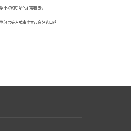
整个视频质量的必要因素。
觉效果等方式来建立起良好的口碑