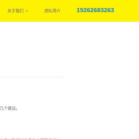
15262683263
关于我们
团队简介
几个建议。