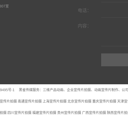
07室
电话：
内容：
9495号-1
黑雀传媒服务：
三维产品动画
、企业宣传片拍摄、动画宣传片制作、公
宣传片拍摄
南通宣传片拍摄
上海宣传片拍摄
北京宣传片拍摄
重庆宣传片拍摄
天津宣
拍摄
四川宣传片拍摄
福建宣传片拍摄
贵州宣传片拍摄
广西宣传片拍摄
陕西宣传片拍