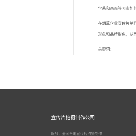
字幕和画面等因素如
在烟草企业宣传片制
形象和品牌形象，从
关键词：
宣传片拍摄制作公司
服务：全国各地宣传片拍摄制作