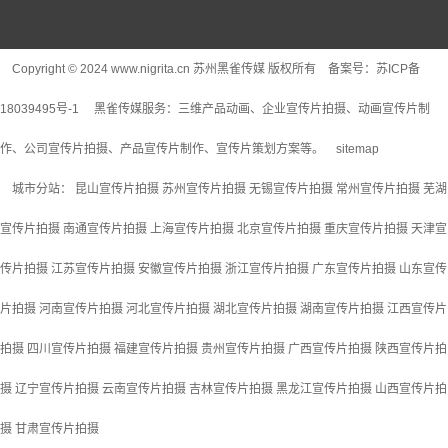
Copyright © 2024 www.nigrita.cn 苏州黑雀传媒 版权所有 备案号：
苏ICP备
18039495号-1
黑雀传媒服务：
三维产品动画
、企业宣传片拍摄、动画宣传片制
作、公司宣传片拍摄、产品宣传片制作、宣传片策划方案等。
sitemap
城市分站：
昆山宣传片拍摄
苏州宣传片拍摄
无锡宣传片拍摄
常州宣传片拍摄
芜湖
宣传片拍摄
南通宣传片拍摄
上海宣传片拍摄
北京宣传片拍摄
重庆宣传片拍摄
天津宣
传片拍摄
江苏宣传片拍摄
安徽宣传片拍摄
浙江宣传片拍摄
广东宣传片拍摄
山东宣传
片拍摄
河南宣传片拍摄
河北宣传片拍摄
湖北宣传片拍摄
湖南宣传片拍摄
江西宣传片
拍摄
四川宣传片拍摄
福建宣传片拍摄
贵州宣传片拍摄
广西宣传片拍摄
陕西宣传片拍
摄
辽宁宣传片拍摄
云南宣传片拍摄
吉林宣传片拍摄
黑龙江宣传片拍摄
山西宣传片拍
摄
甘肃宣传片拍摄