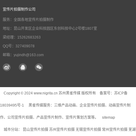
宣传片拍摄制作公司
服务：全国各地宣传片拍摄制作
地址：昆山开发区企业科技园区东创科技中心2号楼1807室
梁经理：15262683263
QQ号：327409078
邮箱：yujindh@163.com
Copyright © 2024 www.nigrita.cn 苏州黑雀传媒 版权所有 备案号：
苏ICP备
18039495号-1
黑雀传媒服务：
三维产品动画
、企业宣传片拍摄、动画宣传片制
作、公司宣传片拍摄、产品宣传片制作、宣传片策划方案等。
sitemap
城市分站：
昆山宣传片拍摄
苏州宣传片拍摄
无锡宣传片拍摄
常州宣传片拍摄
芜湖