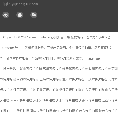
邮箱：yujindh@163.com
Copyright © 2024 www.nigrita.cn 苏州黑雀传媒 版权所有 备案号：
苏ICP备
18039495号-1
黑雀传媒服务：
三维产品动画
、企业宣传片拍摄、动画宣传片制
作、公司宣传片拍摄、产品宣传片制作、宣传片策划方案等。
sitemap
城市分站：
昆山宣传片拍摄
苏州宣传片拍摄
无锡宣传片拍摄
常州宣传片拍摄
芜湖
宣传片拍摄
南通宣传片拍摄
上海宣传片拍摄
北京宣传片拍摄
重庆宣传片拍摄
天津宣
传片拍摄
江苏宣传片拍摄
安徽宣传片拍摄
浙江宣传片拍摄
广东宣传片拍摄
山东宣传
片拍摄
河南宣传片拍摄
河北宣传片拍摄
湖北宣传片拍摄
湖南宣传片拍摄
江西宣传片
拍摄
四川宣传片拍摄
福建宣传片拍摄
贵州宣传片拍摄
广西宣传片拍摄
陕西宣传片拍