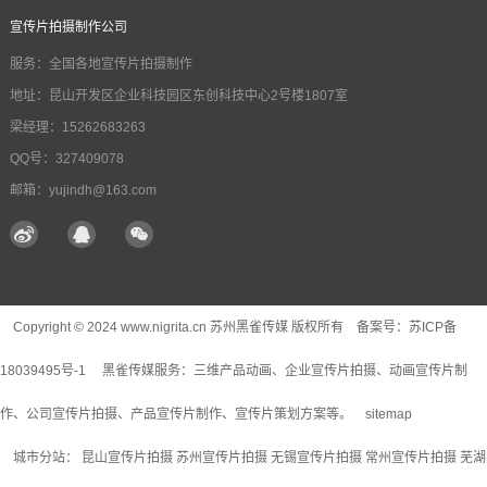
宣传片拍摄制作公司
服务：全国各地宣传片拍摄制作
地址：昆山开发区企业科技园区东创科技中心2号楼1807室
梁经理：15262683263
QQ号：327409078
邮箱：yujindh@163.com
Copyright © 2024 www.nigrita.cn 苏州黑雀传媒 版权所有 备案号：
苏ICP备
18039495号-1
黑雀传媒服务：
三维产品动画
、企业宣传片拍摄、动画宣传片制
作、公司宣传片拍摄、产品宣传片制作、宣传片策划方案等。
sitemap
城市分站：
昆山宣传片拍摄
苏州宣传片拍摄
无锡宣传片拍摄
常州宣传片拍摄
芜湖