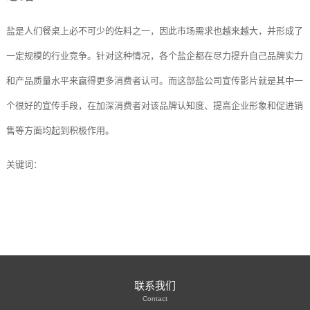
盐是人们餐桌上必不可少的佐料之一，因此市场需求也越来越大，并形成了
一定规模的行业竞争。针对这种情况，各个盐企都在尽力提升自己品牌实力
和产品质量水平来赢得更多消费者认可。而这部盐公司宣传影片就是其中一
个很好的宣传手段，在加深消费者对该品牌认知度、提高企业形象和促进销
售等方面均起到积极作用。
关键词：
联系我们
Contact