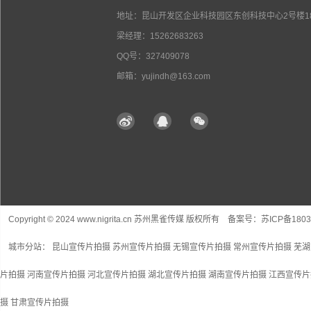
地址：昆山开发区企业科技园区东创科技中心2号楼18
梁经理：15262683263
QQ号：327409078
邮箱：yujindh@163.com
Copyright © 2024 www.nigrita.cn 苏州黑雀传媒 版权所有 备案号：
苏ICP备1803
城市分站：
昆山宣传片拍摄
苏州宣传片拍摄
无锡宣传片拍摄
常州宣传片拍摄
芜湖
片拍摄
河南宣传片拍摄
河北宣传片拍摄
湖北宣传片拍摄
湖南宣传片拍摄
江西宣传片
摄
甘肃宣传片拍摄