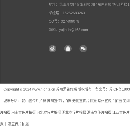
地址：昆山开发区企业科技园区东创科技中心2号楼18
梁经理：15262683263
QQ号：327409078
邮箱：yujindh@163.com
Copyright © 2024 www.nigrita.cn 苏州黑雀传媒 版权所有 备案号：
苏ICP备1803
城市分站：
昆山宣传片拍摄
苏州宣传片拍摄
无锡宣传片拍摄
常州宣传片拍摄
芜湖
片拍摄
河南宣传片拍摄
河北宣传片拍摄
湖北宣传片拍摄
湖南宣传片拍摄
江西宣传片
摄
甘肃宣传片拍摄