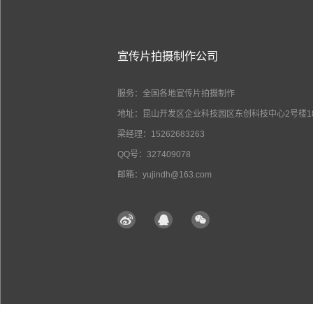
宣传片拍摄制作公司
服务：全国各地宣传片拍摄制作
地址：昆山开发区企业科技园区东创科技中心2号楼18
梁经理：15262683263
QQ号：327409078
邮箱：yujindh@163.com