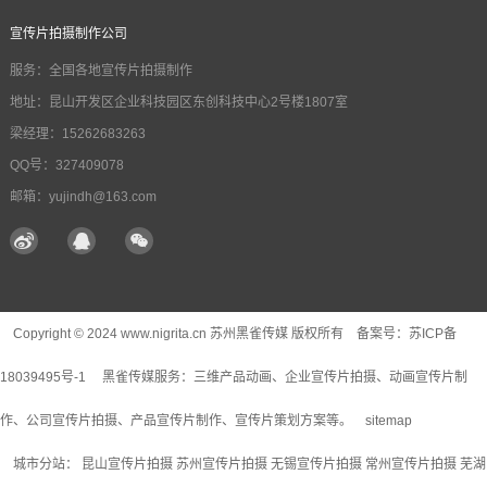
宣传片拍摄制作公司
服务：全国各地宣传片拍摄制作
地址：昆山开发区企业科技园区东创科技中心2号楼1807室
梁经理：15262683263
QQ号：327409078
邮箱：yujindh@163.com
Copyright © 2024 www.nigrita.cn 苏州黑雀传媒 版权所有 备案号：
苏ICP备
18039495号-1
黑雀传媒服务：
三维产品动画
、企业宣传片拍摄、动画宣传片制
作、公司宣传片拍摄、产品宣传片制作、宣传片策划方案等。
sitemap
城市分站：
昆山宣传片拍摄
苏州宣传片拍摄
无锡宣传片拍摄
常州宣传片拍摄
芜湖