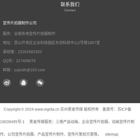
联系我们
Contact
宣传片拍摄制作公司
服务：全国各地宣传片拍摄制作
地址：昆山开发区企业科技园区东创科技中心2号楼1807室
梁经理：15262683263
QQ号：327409078
邮箱：yujindh@163.com
Copyright © 2024 www.nigrita.cn 苏州黑雀传媒 版权所有 备案号：
苏ICP备
18039495号-1
黑雀传媒服务：
三维产品动画
、企业宣传片拍摄、动画宣传片制
作、公司宣传片拍摄、产品宣传片制作、宣传片策划方案等。
sitemap