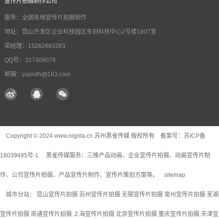
宣传片拍摄制作公司
服务：全国各地宣传片拍摄制作
地址：昆山开发区企业科技园区东创科技中心2号楼1807室
梁经理：15262683263
QQ号：327409078
邮箱：yujindh@163.com
Copyright © 2024 www.nigrita.cn 苏州黑雀传媒 版权所有 备案号：
苏ICP备
18039495号-1
黑雀传媒服务：
三维产品动画
、企业宣传片拍摄、动画宣传片制
作、公司宣传片拍摄、产品宣传片制作、宣传片策划方案等。
sitemap
城市分站：
昆山宣传片拍摄
苏州宣传片拍摄
无锡宣传片拍摄
常州宣传片拍摄
芜湖
宣传片拍摄
南通宣传片拍摄
上海宣传片拍摄
北京宣传片拍摄
重庆宣传片拍摄
天津宣