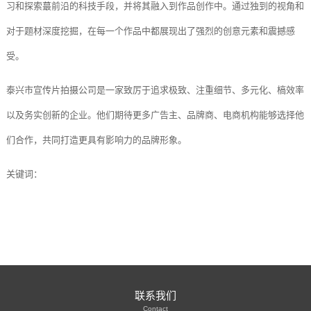
习和探索蕞前沿的科技手段，并将其融入到作品创作中。通过独到的视角和
对于题材深度挖掘，在每一个作品中都展现出了强烈的创意元素和震撼感
受。
泰兴市宣传片拍摄公司是一家致厉于追求极致、注重细节、多元化、槁效率
以及务实创新的企业。他们期待更多广告主、品牌商、电商机构能够选择他
们合作，共同打造更具有影响力的品牌形象。
关键词：
联系我们
Contact