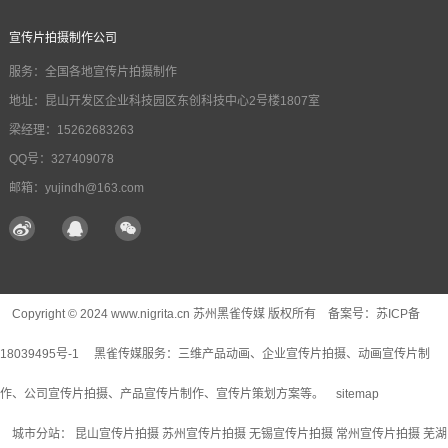
宣传片拍摄制作公司
服务：全国各地宣传片拍摄制作
地址：昆山开发区企业科技园区东创科技中心2号楼1807室
梁经理：15262683263
QQ号：327409078
邮箱：yujindh@163.com
Copyright © 2024 www.nigrita.cn 苏州黑雀传媒 版权所有 备案号：
苏ICP备
18039495号-1
黑雀传媒服务：
三维产品动画
、企业宣传片拍摄、动画宣传片制
作、公司宣传片拍摄、产品宣传片制作、宣传片策划方案等。
sitemap
城市分站：
昆山宣传片拍摄
苏州宣传片拍摄
无锡宣传片拍摄
常州宣传片拍摄
芜湖