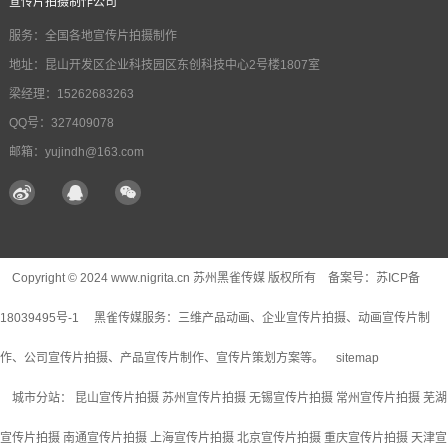
宣传片拍摄制作公司
服务：全国各地宣传片拍摄制作
地址：昆山开发区企业科技园区东创科技中心2号楼1807室
梁经理：15262683263
QQ号：327409078
邮箱：yujindh@163.com
Copyright © 2024 www.nigrita.cn 苏州黑雀传媒 版权所有 备案号：
苏ICP备
18039495号-1
黑雀传媒服务：
三维产品动画
、企业宣传片拍摄、动画宣传片制
作、公司宣传片拍摄、产品宣传片制作、宣传片策划方案等。
sitemap
城市分站：
昆山宣传片拍摄
苏州宣传片拍摄
无锡宣传片拍摄
常州宣传片拍摄
芜湖
宣传片拍摄
南通宣传片拍摄
上海宣传片拍摄
北京宣传片拍摄
重庆宣传片拍摄
天津宣