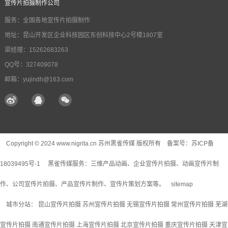
宣传片拍摄制作公司
服务：全国各地宣传片拍摄制作
地址：昆山开发区企业科技园区东创科技中心2号楼1807室
梁经理：15262683263
QQ号：327409078
邮箱：yujindh@163.com
Copyright © 2024 www.nigrita.cn 苏州黑雀传媒 版权所有 备案号：
苏ICP备
18039495号-1
黑雀传媒服务：
三维产品动画
、企业宣传片拍摄、动画宣传片制
作、公司宣传片拍摄、产品宣传片制作、宣传片策划方案等。
sitemap
城市分站：
昆山宣传片拍摄
苏州宣传片拍摄
无锡宣传片拍摄
常州宣传片拍摄
芜湖
宣传片拍摄
南通宣传片拍摄
上海宣传片拍摄
北京宣传片拍摄
重庆宣传片拍摄
天津宣