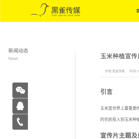
新闻动态
玉米种植宣传
News
作者:黑雀传媒
时间:20
引言
玉米是世界上蕞重要
的农民投入到玉米种
在线咨
宣传片主题及
询
15262683263