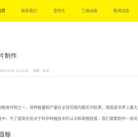
首页
联系我们
宣传片
三维动画
新闻动态
片制作
23-12-25 16:12:32
阅读：91次
的粮食作物之一，其种植量和产量在全球范围内都名列前茅。我国是世界上蕞大
植中。为了提高农民对于科学种植技术的认识和掌握程度，我们需要制作一部关
目标