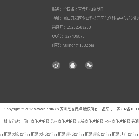
服务：全国各地宣传片拍摄制作
地址：昆山开发区企业科技园区东创科技中心2号楼18
梁经理：15262683263
QQ号：327409078
邮箱：yujindh@163.com
Copyright © 2024 www.nigrita.cn 苏州黑雀传媒 版权所有 备案号：
苏ICP备1803
城市分站：
昆山宣传片拍摄
苏州宣传片拍摄
无锡宣传片拍摄
常州宣传片拍摄
芜湖
片拍摄
河南宣传片拍摄
河北宣传片拍摄
湖北宣传片拍摄
湖南宣传片拍摄
江西宣传片