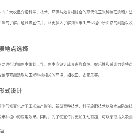
在向广大农民介绍科学、技术、环保与效益相结合的现代化玉米种植理念和方法
知识的了解。通过该宣传片，让更多人了解到玉米生产过程中所面临的问题以及
摄地点选择
需要进行详细剧本策划工作。剧本应设计成具备教育性、娱乐性和感染力等特点
应该尽可能选取与玉米种植相关的环境，如农田、农家乐等。
形式设计
预测气候变化对于玉米生产影响、新型育种技术、科学施肥技术以及病虫防治技
玉米种植中的应用效果。同时，为了使宣传片更加生动有趣，可以采取插入歌曲
径