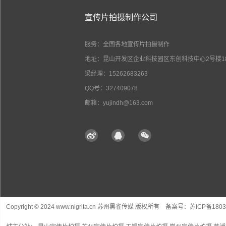
宣传片拍摄制作公司
服务：全国各地宣传片拍摄制作
地址：昆山开发区企业科技园区东创科技中心2号楼18
梁经理：15262683263
QQ号：327409078
邮箱：yujindh@163.com
Copyright © 2024 www.nigrita.cn 苏州黑雀传媒 版权所有 备案号：
苏ICP备1803