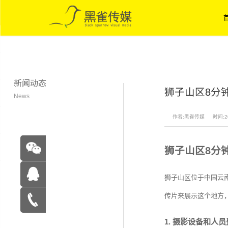
新闻动态
狮子山区8分
News
作者:黑雀传媒
时间:20
狮子山区8分
狮子山区位于中国云
传片来展示这个地方
在线咨
1. 摄影设备和人
询
15262683263