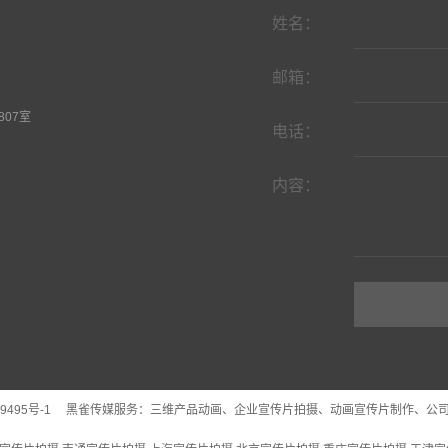
姓名：
邮箱：
07室
电话：
内容：
9495号-1
黑雀传媒服务：
三维产品动画
、企业宣传片拍摄、动画宣传片制作、公