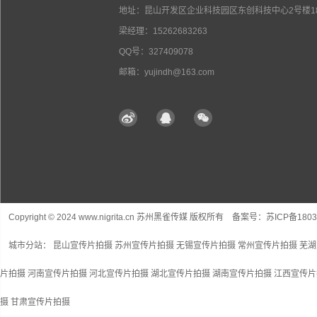
地址：昆山开发区企业科技园区东创科技中心2号楼18
梁经理：15262683263
QQ号：327409078
邮箱：yujindh@163.com
Copyright © 2024 www.nigrita.cn 苏州黑雀传媒 版权所有 备案号：
苏ICP备1803
城市分站：
昆山宣传片拍摄
苏州宣传片拍摄
无锡宣传片拍摄
常州宣传片拍摄
芜湖
片拍摄
河南宣传片拍摄
河北宣传片拍摄
湖北宣传片拍摄
湖南宣传片拍摄
江西宣传片
摄
甘肃宣传片拍摄