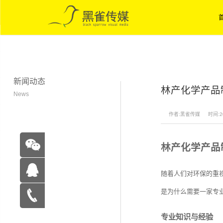
新闻动态
林产化学产品
News
作者:黑雀传媒
时间:20
林产化学产品
随着人们对环保的重
是为什么需要一家专
在线咨
专业知识与经验
询
15262683263