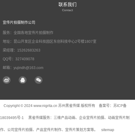
联系我们
Contact
宣传片拍摄制作公司
服务：全国各地宣传片拍摄制作
地址：昆山开发区企业科技园区东创科技中心2号楼1807室
梁经理：15262683263
QQ号：327409078
邮箱：yujindh@163.com
Copyright © 2024 www.nigrita.cn 苏州黑雀传媒 版权所有 备案号：
苏ICP备
18039495号-1
黑雀传媒服务：
三维产品动画
、企业宣传片拍摄、动画宣传片制
作、公司宣传片拍摄、产品宣传片制作、宣传片策划方案等。
sitemap